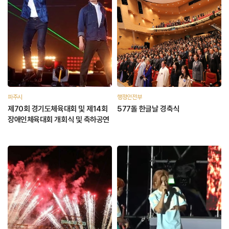
파주시
행정안전부
제70회 경기도체육대회 및 제14회
577돌 한글날 경축식
장애인체육대회 개회식 및 축하공연