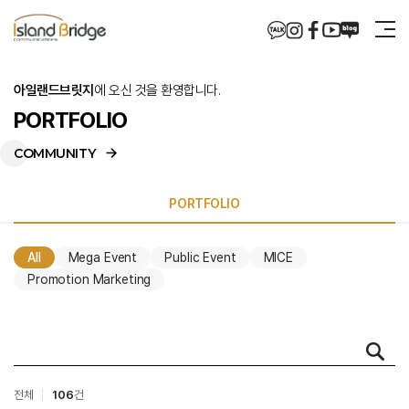
아일랜드브릿지
에 오신 것을 환영합니다.
PORTFOLIO
COMMUNITY
PORTFOLIO
All
Mega Event
Public Event
MICE
PORTFOLIO
Promotion Marketing
전체
106
건