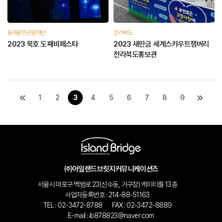
동해문화관광재단
전라북도
2023 묵호 도째비페스타
2023 새만금 세계스카우트잼버리
전라북도홍보관
1
2
3
4
5
6
7
8
9
㈜아일랜드브릿지커뮤니케이션즈
서울시 마포구 백범로 23(신수동, 거구장) 케이터틀 13층
사업자등록번호 : 214-88-51163
TEL : 02-3472-8788
FAX : 02-3472-8889
E-mail : ib878823@naver.com