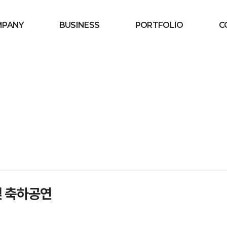
MPANY
BUSINESS
PORTFOLIO
C
STORY
Mega Event
Mega Event
RVIEW
Public Event
Public Event
OSOPHY
MICE
MICE
SIONALISM
Promotion
Promotion Margketing
Margketing
IZATION
오시는 길
및 축하공연